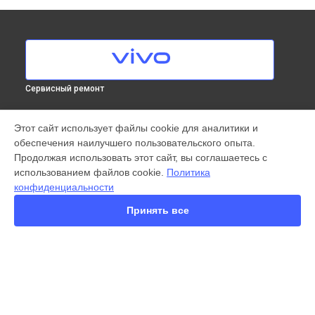
Сервисный ремонт
МОДЕЛИ
Этот сайт использует файлы cookie для аналитики и
обеспечения наилучшего пользовательского опыта.
X300 Pro
Продолжая использовать этот сайт, вы соглашаетесь с
X200 FE
использованием файлов cookie.
Политика
X200 Ultra
конфиденциальности
X200 Pro
X200 Pro mini
Принять все
V60 Lite
V60
V50
Y22
Y35
СТРАНИЦЫ
Y36
Гарантия
Y78