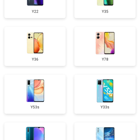
Y22
Y35
Y36
Y78
Y53s
Y33s