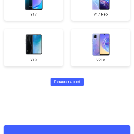
Y17
V17 Neo
Y19
V21e