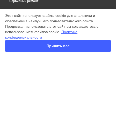
Сервисный ремонт
МОДЕЛИ
Этот сайт использует файлы cookie для аналитики и
обеспечения наилучшего пользовательского опыта.
X300 Pro
Продолжая использовать этот сайт, вы соглашаетесь с
X200 FE
использованием файлов cookie.
Политика
X200 Ultra
конфиденциальности
X200 Pro
X200 Pro mini
Принять все
V60 Lite
V60
V50
Y22
Y35
СТРАНИЦЫ
Y36
Гарантия
Y78
Доставка
Y53s
Контакты
Y33s
Карта сайта
Y17
V17 Neo
Y19
КОНТАКТЫ
V21e