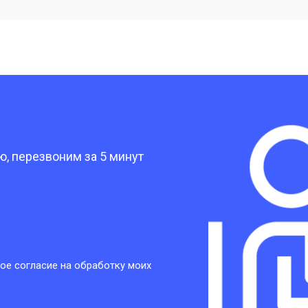
от 40 мин
о
от 30 мин
о
?
от 30 мин
о
, перезвоним за 5 минут
от 30 мин
о
от 30 мин
о
ое согласие на обработку моих
от 20 мин
о