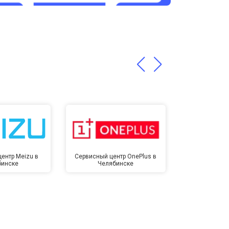
т 3200 ₽
Заказать
т 1400 ₽
Заказать
ентр Meizu в
Сервисный центр OnePlus в
Сервисный 
бинске
Челябинске
Челя