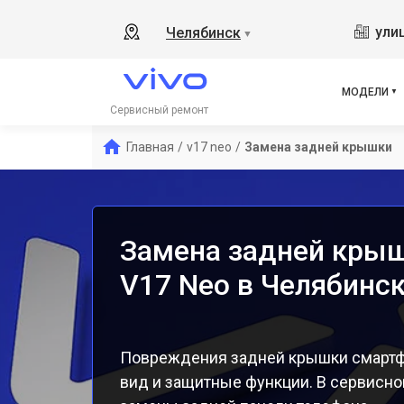
Y19
ули
Челябинск
▼
V21
V23
V23
МОДЕЛИ
X50
Сервисный ремонт
Y1s
Главная
/
v17 neo
/
Замена задней крышки
Y21
Y31
Y12
Замена задней крыш
V17 Neo в Челябинс
Повреждения задней крышки смартфо
вид и защитные функции. В сервисно