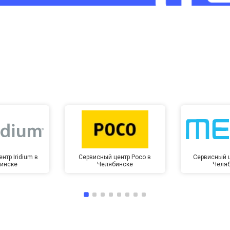
от 60 мин
о
от 10 мин
о
нтр Iridium в
Сервисный центр Poco в
Сервисный ц
инске
Челябинске
Челя