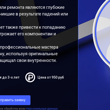
ли ремонта являются глубокие
никшие в результате падений или
т также привести к попаданию
 угрожает его компонентам и
 профессиональные мастера
ну, используя оригинальные
ащищал свои внутренности.
я до 3-х лет
Цена от 950 руб
править заявку
 на обработку моих
персональных данных.