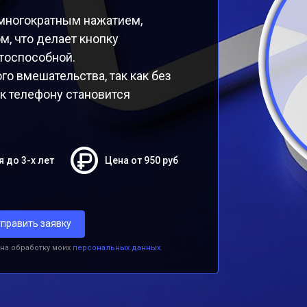
многократным нажатием,
м, что делает кнопку
тоспособной.
о вмешательства, так как без
к телефону становится
я до 3-х лет
Цена от 950 руб
править заявку
 на обработку моих
персональных данных.