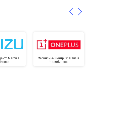
т 1400 ₽
Заказать
ентр Meizu в
Сервисный центр OnePlus в
Сервисный 
бинске
Челябинске
Челя