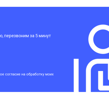
от 30 мин
о
?
от 30 мин
о
, перезвоним за 5 минут
от 30 мин
о
от 30 мин
о
ое согласие на обработку моих
от 20 мин
о
от 60 мин
о