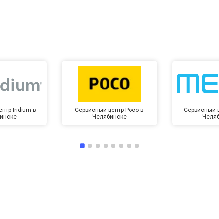
от 10 мин
о
нтр Iridium в
Сервисный центр Poco в
Сервисный ц
инске
Челябинске
Челя