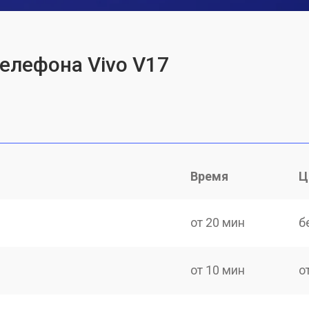
телефона Vivo V17
Время
Ц
от 20 мин
б
от 10 мин
о