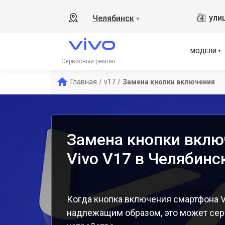
Y19
ули
Челябинск
▼
V21
V23
V23
МОДЕЛИ
X50
Сервисный ремонт
Y1s
Главная
/
v17
/
Замена кнопки включения
Y21
Y31
Y12
Замена кнопки вклю
Vivo V17 в Челябинс
Когда кнопка включения смартфона V
надлежащим образом, это может сер