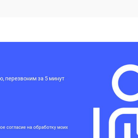
от 20 мин
о
от 40 мин
о
от 30 мин
о
?
от 30 мин
о
, перезвоним за 5 минут
от 30 мин
о
от 30 мин
о
ое согласие на обработку моих
от 20 мин
о