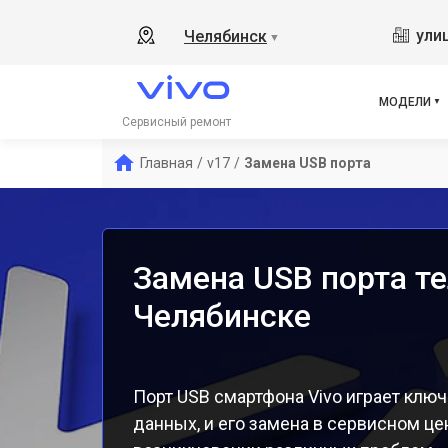
Y19
ули
Челябинск
▼
V21
V23
V23
МОДЕЛИ
X50
Сервисный ремонт
Y1s
Главная
/
v17
/
Замена USB порта
Y21
Y31
Y12
Замена USB порта те
Челябинске
Порт USB смартфона Vivo играет клю
данных, и его замена в сервисном ц