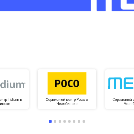
от 60 мин
о
от 10 мин
о
нтр Iridium в
Сервисный центр Poco в
Сервисный ц
инске
Челябинске
Челя