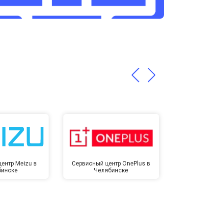
т 3200 ₽
Заказать
т 1400 ₽
Заказать
ентр Meizu в
Сервисный центр OnePlus в
Сервисный 
бинске
Челябинске
Челя