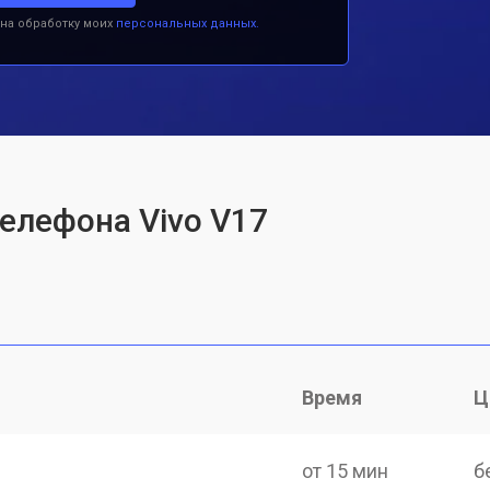
 на обработку моих
персональных данных.
телефона Vivo V17
Время
Ц
от 15 мин
б