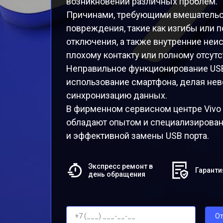
возникновении различных проблем.
Причинами, требующими вмешательст
повреждения, такие как изгибы или 
отключения, а также внутренние неи
плохому контакту или полному отсутс
Неправильное функционирование USB
использование смартфона, делая не
синхронизацию данных.
В фирменном сервисном центре Vivo
обладают опытом и специализирова
и эффективной замены USB порта.
Экспресс ремонт в
Гаранти
день обращения
От