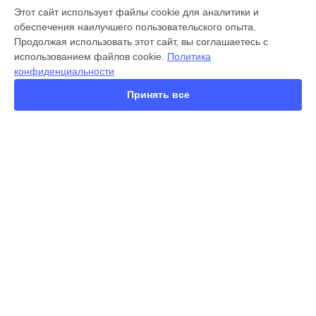
МОДЕЛИ
Этот сайт использует файлы cookie для аналитики и
обеспечения наилучшего пользовательского опыта.
X300 Pro
Продолжая использовать этот сайт, вы соглашаетесь с
X200 FE
использованием файлов cookie.
Политика
X200 Ultra
конфиденциальности
X200 Pro
X200 Pro mini
Принять все
V60 Lite
V60
V50
Y22
Y35
СТРАНИЦЫ
Y36
Гарантия
Y78
Доставка
Y53s
Контакты
Y33s
Карта сайта
Y17
V17
V17 Neo
КОНТАКТЫ
Y19
+7 (800) 350-44-53
Ежедневно с 09:00 до 21:00