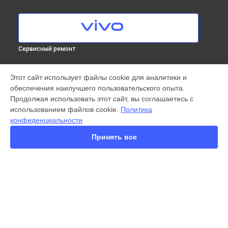
Сервисный ремонт
МОДЕЛИ
Этот сайт использует файлы cookie для аналитики и
обеспечения наилучшего пользовательского опыта.
X300 Pro
Продолжая использовать этот сайт, вы соглашаетесь с
X200 FE
использованием файлов cookie.
Политика
X200 Ultra
конфиденциальности
X200 Pro
X200 Pro mini
Принять все
V60 Lite
V50
Y22
Y35
Y36
СТРАНИЦЫ
Y78
Гарантия
Y53s
Доставка
Y33s
Контакты