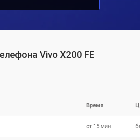
елефона Vivo X200 FE
Время
Ц
от 15 мин
б