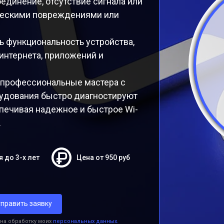
единение, отсутствие сигнала или
ическими повреждениями или
ь функциональность устройства,
нтернета, приложений и
 профессиональные мастера с
удования быстро диагностируют
печивая надежное и быстрое Wi-
.
я до 3-х лет
Цена от 950 руб
править заявку
 на обработку моих
персональных данных.