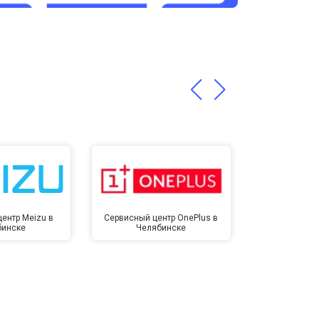
т 3200 ₽
Заказать
т 1400 ₽
Заказать
ентр Meizu в
Сервисный центр OnePlus в
Сервисный 
бинске
Челябинске
Челя