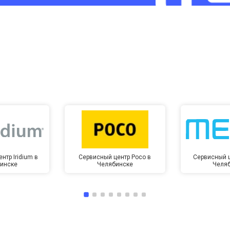
от 60 мин
о
от 10 мин
о
нтр Iridium в
Сервисный центр Poco в
Сервисный ц
инске
Челябинске
Челя