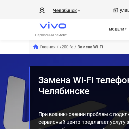
Y19
ули
Челябинск
▼
V21
V23
V23
МОДЕЛИ
X50
Сервисный ремонт
Y1s
Главная
/
x200 fe
/
Замена Wi-Fi
Y21
Y31
Y12
Замена Wi-Fi телефон
Челябинске
При возникновении проблем с подключ
сервисный центр предлагает услугу з