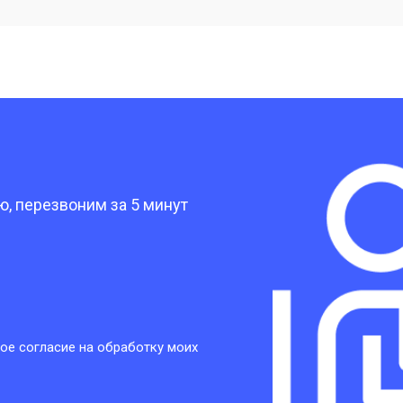
от 40 мин
о
от 30 мин
о
?
от 30 мин
о
, перезвоним за 5 минут
от 30 мин
о
от 30 мин
о
ое согласие на обработку моих
от 20 мин
о