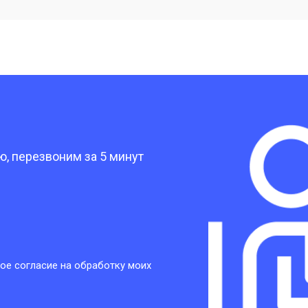
от 40 мин
о
от 30 мин
о
?
от 30 мин
о
, перезвоним за 5 минут
от 30 мин
о
от 30 мин
о
ое согласие на обработку моих
от 20 мин
о