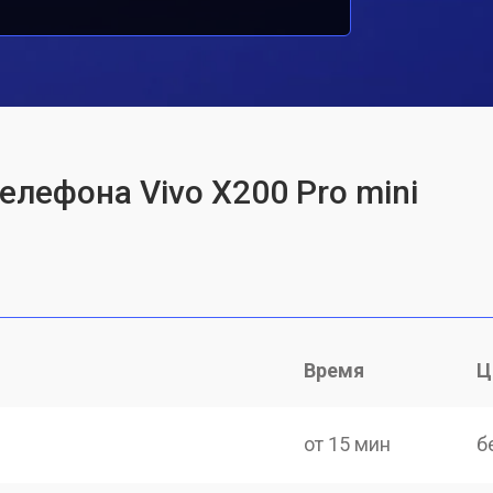
елефона Vivo X200 Pro mini
Время
Ц
от 15 мин
б