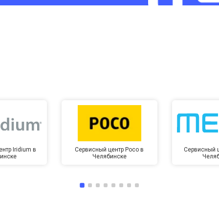
от 60 мин
о
от 10 мин
о
нтр Iridium в
Сервисный центр Poco в
Сервисный ц
инске
Челябинске
Челя