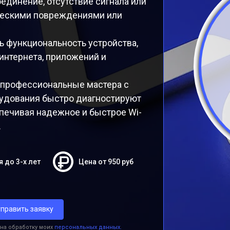
единение, отсутствие сигнала или
ическими повреждениями или
ь функциональность устройства,
нтернета, приложений и
 профессиональные мастера с
удования быстро диагностируют
печивая надежное и быстрое Wi-
.
я до 3-х лет
Цена от 950 руб
править заявку
 на обработку моих
персональных данных.