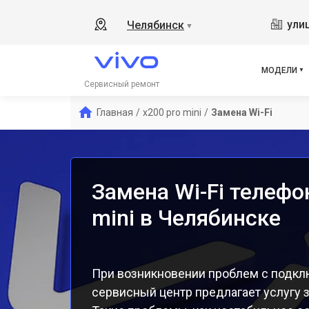
Y19
ули
Челябинск
▼
V21
V23
V23
МОДЕЛИ
X50
Сервисный ремонт
Y1s
Главная
/
x200 pro mini
/
Замена Wi-Fi
Y21
Y31
Y12
Замена Wi-Fi телефо
mini в Челябинске
При возникновении проблем с подключ
сервисный центр предлагает услугу з