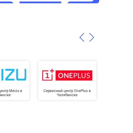
т 3200 ₽
Заказать
т 1400 ₽
Заказать
ентр Meizu в
Сервисный центр OnePlus в
Сервисный 
бинске
Челябинске
Челя