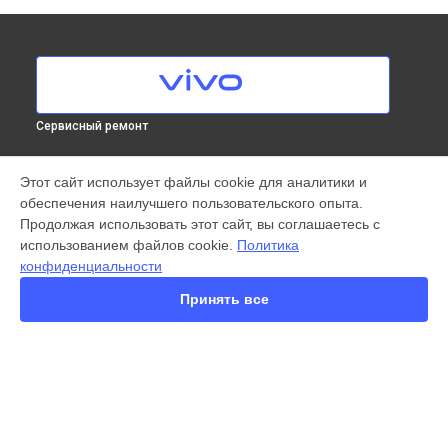
Сервисный ремонт
МОДЕЛИ
Этот сайт использует файлы cookie для аналитики и
обеспечения наилучшего пользовательского опыта.
X300 Pro
Продолжая использовать этот сайт, вы соглашаетесь с
X200 FE
использованием файлов cookie.
Политика
X200 Ultra
конфиденциальности
X200 Pro mini
V60 Lite
Принять все
V60
V50
Y22
Y35
Y36
СТРАНИЦЫ
Y78
Гарантия
Y53s