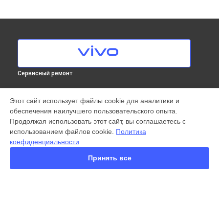
Сервисный ремонт
МОДЕЛИ
Этот сайт использует файлы cookie для аналитики и
обеспечения наилучшего пользовательского опыта.
X300 Pro
Продолжая использовать этот сайт, вы соглашаетесь с
X200 FE
использованием файлов cookie.
Политика
X200 Ultra
конфиденциальности
X200 Pro
X200 Pro mini
Принять все
V60 Lite
V60
V50
Y22
Y35
СТРАНИЦЫ
Y36