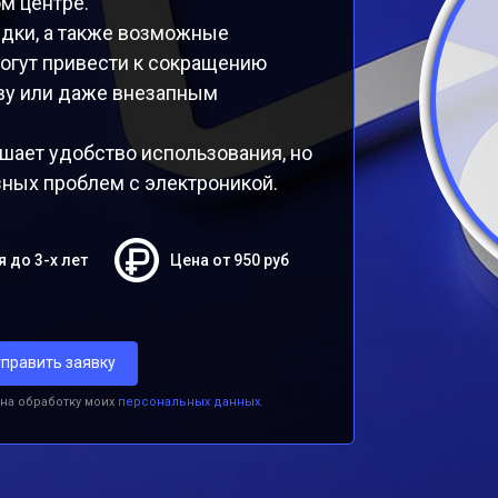
м центре.
ядки, а также возможные
огут привести к сокращению
еву или даже внезапным
шает удобство использования, но
зных проблем с электроникой.
я до 3-х лет
Цена от 950 руб
править заявку
 на обработку моих
персональных данных.