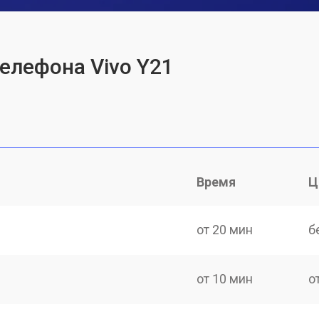
телефона Vivo Y21
Время
Ц
от 20 мин
б
от 10 мин
о