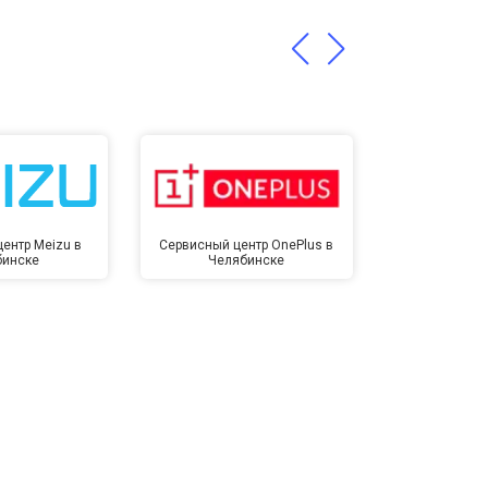
т 1400 ₽
Заказать
ентр Meizu в
Сервисный центр OnePlus в
Сервисный 
бинске
Челябинске
Челя