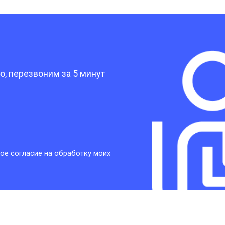
от 30 мин
о
?
от 30 мин
о
, перезвоним за 5 минут
от 30 мин
о
от 30 мин
о
ое согласие на обработку моих
от 20 мин
о
от 60 мин
о