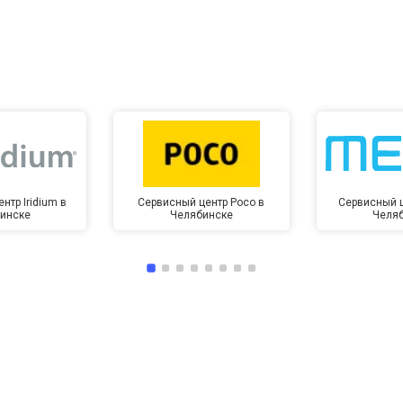
от 10 мин
о
нтр Iridium в
Сервисный центр Poco в
Сервисный ц
инске
Челябинске
Челя