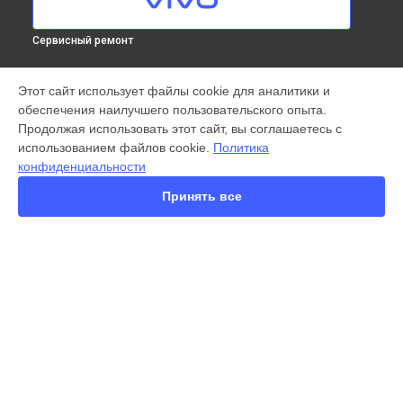
Сервисный ремонт
МОДЕЛИ
Этот сайт использует файлы cookie для аналитики и
обеспечения наилучшего пользовательского опыта.
X300 Pro
Продолжая использовать этот сайт, вы соглашаетесь с
X200 FE
использованием файлов cookie.
Политика
X200 Ultra
конфиденциальности
X200 Pro
X200 Pro mini
Принять все
V60 Lite
V60
V50
Y35
Y36
СТРАНИЦЫ
Y78
Гарантия
Y53s
Доставка
Y33s
Контакты
Y17
Карта сайта
V17
V17 Neo