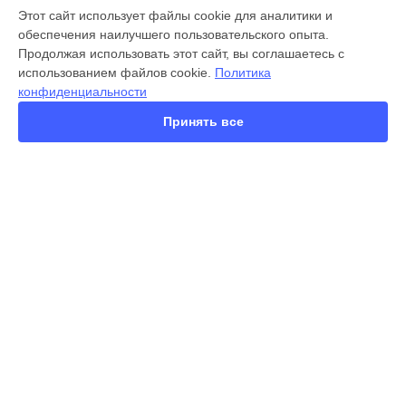
МОДЕЛИ
Этот сайт использует файлы cookie для аналитики и
обеспечения наилучшего пользовательского опыта.
X300 Pro
Продолжая использовать этот сайт, вы соглашаетесь с
X200 FE
использованием файлов cookie.
Политика
X200 Ultra
конфиденциальности
X200 Pro
X200 Pro mini
Принять все
V60 Lite
V60
V50
Y22
Y35
СТРАНИЦЫ
Y78
Гарантия
Y53s
Доставка
Y33s
Контакты
Y17
Карта сайта
V17
V17 Neo
Y19
КОНТАКТЫ
V21e
+7 (800) 350-44-53
Ежедневно с 09:00 до 21:00