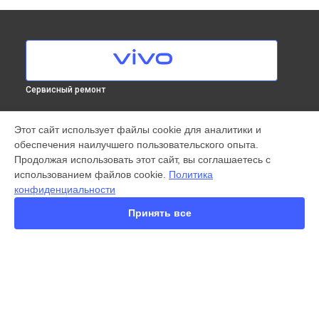
Сервисный ремонт
МОДЕЛИ
Этот сайт использует файлы cookie для аналитики и
обеспечения наилучшего пользовательского опыта.
X300 Pro
Продолжая использовать этот сайт, вы соглашаетесь с
X200 FE
использованием файлов cookie.
Политика
X200 Ultra
конфиденциальности
X200 Pro
X200 Pro mini
Принять все
V60 Lite
V60
V50
Y22
Y35
СТРАНИЦЫ
Y78
Гарантия
Y53s