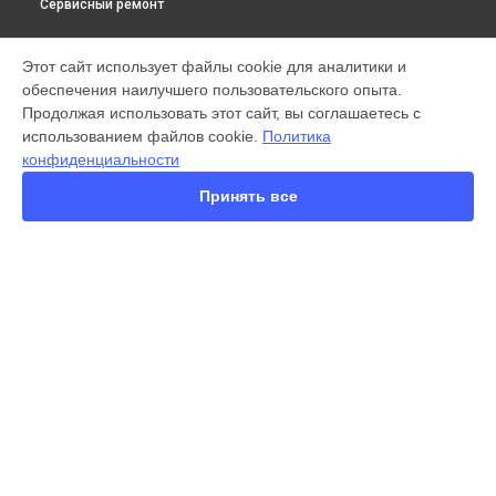
Сервисный ремонт
МОДЕЛИ
Этот сайт использует файлы cookie для аналитики и
обеспечения наилучшего пользовательского опыта.
X300 Pro
Продолжая использовать этот сайт, вы соглашаетесь с
X200 FE
использованием файлов cookie.
Политика
X200 Ultra
конфиденциальности
X200 Pro
X200 Pro mini
Принять все
V60 Lite
V60
V50
Y22
Y35
СТРАНИЦЫ
Y36
Гарантия
Y78
Доставка
Y33s
Контакты
Y17
Карта сайта
V17
V17 Neo
Y19
КОНТАКТЫ
V21e