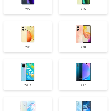
Y22
Y35
Y36
Y78
Y33s
Y17