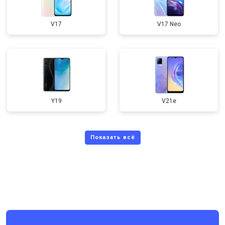
V17
V17 Neo
Y19
V21e