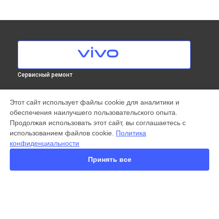
Сервисный ремонт
МОДЕЛИ
Этот сайт использует файлы cookie для аналитики и
обеспечения наилучшего пользовательского опыта.
X300 Pro
Продолжая использовать этот сайт, вы соглашаетесь с
X200 FE
использованием файлов cookie.
Политика
X200 Ultra
конфиденциальности
X200 Pro
X200 Pro mini
Принять все
V60 Lite
V60
V50
Y22
Y35
СТРАНИЦЫ
Y36